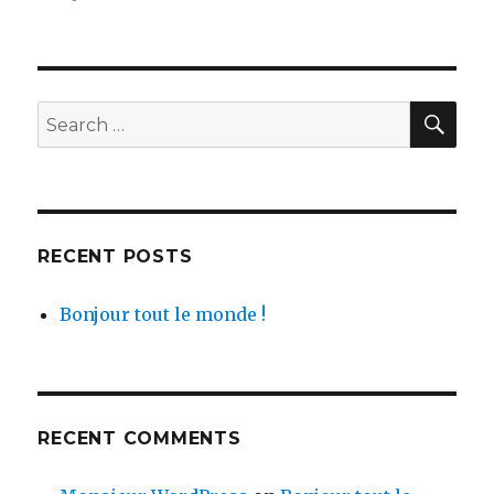
on
Bonjour
tout
le
monde !
SE
Search
for:
RECENT POSTS
Bonjour tout le monde !
RECENT COMMENTS